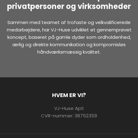
privatpersoner og virksomheder
Sammen med teamet af trofaste og velkvalificerede
medarbejdere, har VJ-Huse udviklet et gennemprøvet
koncept, baseret på gamle dyder som ordholdenhed,
ærlig og direkte kommunikation og kompromisløs
håndværksmæssig kvalitet.
HVEM ER VI?
VJ-Huse ApS
CVR-nummer: 38752359