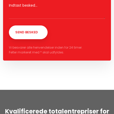
Vi besvarer alle henvendelser inden for 24 timer.
Felter markeret med * skal udfyldes.​
Kvalificerede totalentrepriser for