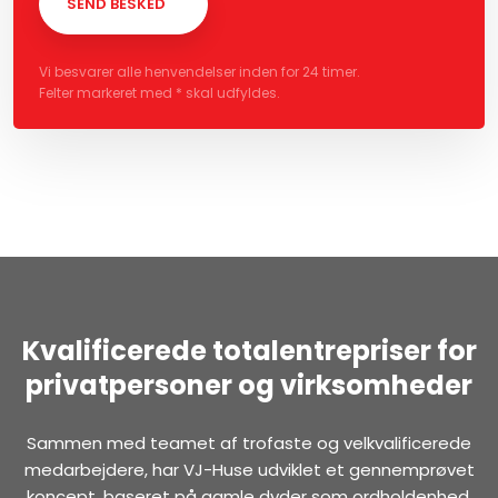
Vi besvarer alle henvendelser inden for 24 timer.
Felter markeret med * skal udfyldes.​
Kvalificerede totalentrepriser for
privatpersoner og virksomheder
Sammen med teamet af trofaste og velkvalificerede
medarbejdere, har VJ-Huse udviklet et gennemprøvet
koncept, baseret på gamle dyder som ordholdenhed,