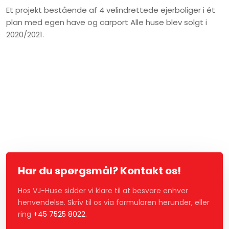
Et projekt bestående af 4 velindrettede ejerboliger i ét
plan med egen have og carport Alle huse blev solgt i
2020/2021.​​
Har du spørgsmål? Kontakt os!
Hos VJ-Huse sidder vi klare til at besvare enhver
henvendelse. Skriv til os via formularen herunder, eller
ring
+45 7525 8022
.