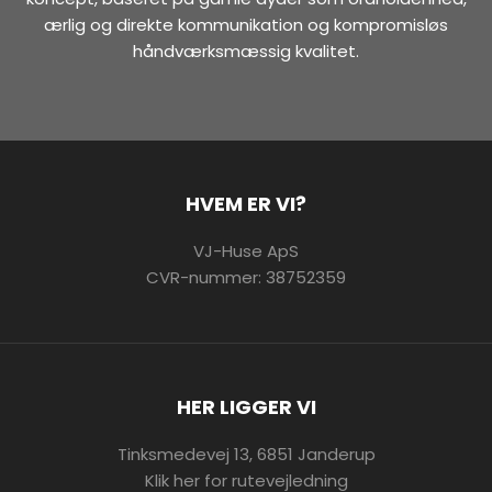
ærlig og direkte kommunikation og kompromisløs
håndværksmæssig kvalitet.
HVEM ER VI?
VJ-Huse ApS
CVR-nummer: 38752359
HER LIGGER VI
Tinksmedevej 13, 6851 Janderup
Klik her for rutevejledning