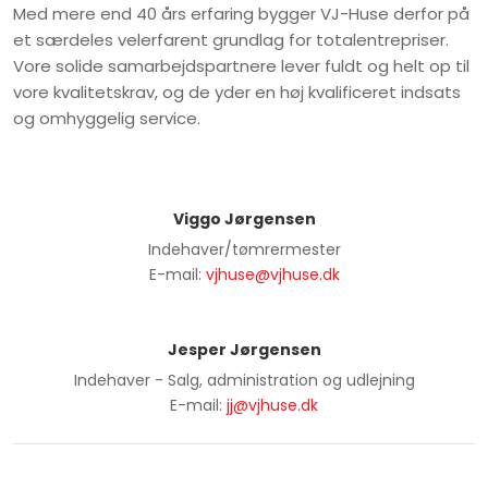
Med mere end 40 års erfaring bygger VJ-Huse derfor på
et særdeles velerfarent grundlag for totalentrepriser.
Vore solide samarbejdspartnere lever fuldt og helt op til
vore kvalitetskrav, og de yder en høj kvalificeret indsats
og omhyggelig service.​
Viggo Jørgensen
Indehaver/tømrermester
E-mail:
vjhuse@vjhuse.dk
Jesper Jørgensen
Indehaver - Salg, administration og udlejning
E-mail:
jj@vjhuse.dk