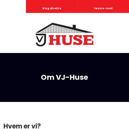
Ring direkte
Send e-mail
Om VJ-Huse​
Hvem er vi?