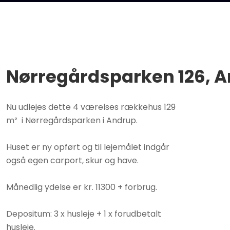
Nørregårdsparken 126, A
​Nu udlejes dette 4 værelses rækkehus 129
m² i Nørregårdsparken i Andrup.
Huset er ny opført og til lejemålet indgår
også egen carport, skur og have.
Månedlig ydelse er kr. 11300 + forbrug.
Depositum: 3 x husleje + 1 x forudbetalt
husleje.