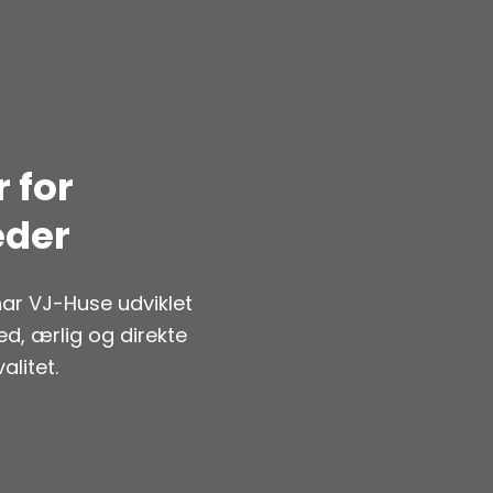
 for
eder
ar VJ-Huse udviklet
, ærlig og direkte
litet.