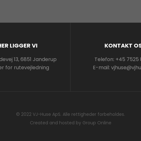
HER LIGGER VI
KONTAKT O
evej 13, 6851 Janderup
Telefon:
+45 7525 
er for rutevejledning
E-mail:
vjhuse@vjhu
© 2022 VJ-Huse ApS. Alle rettigheder forbeholdes.
Created and hosted by Group Online