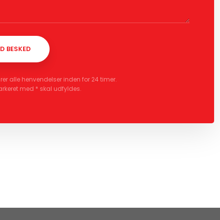
rer alle henvendelser inden for 24 timer.
arkeret med * skal udfyldes.​