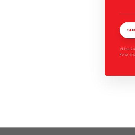
Vi besva
Felter m