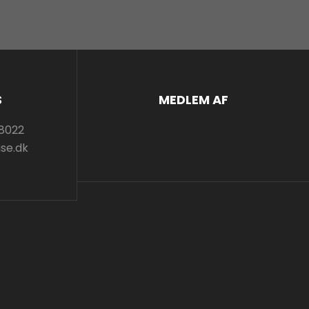
S
MEDLEM AF
8022
se.dk