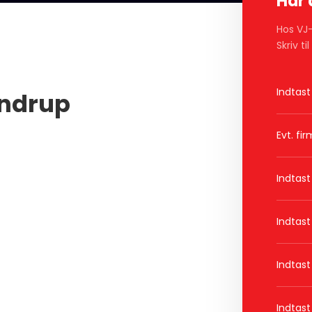
Har 
Hos VJ-
Skriv t
ndrup​