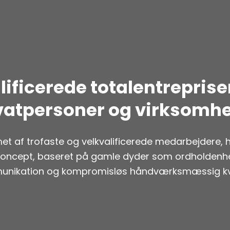
lificerede totalentrepriser
vatpersoner og virksomh
af trofaste og velkvalificerede medarbejdere, h
oncept, baseret på gamle dyder som ordholdenhed
nikation og kompromisløs håndværksmæssig kva