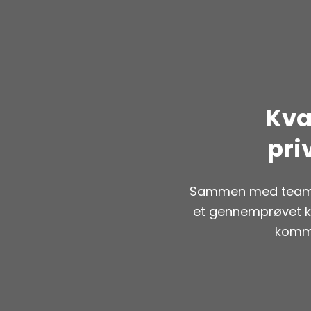
Kva
pri
Sammen med teamet 
et gennemprøvet k
kommu