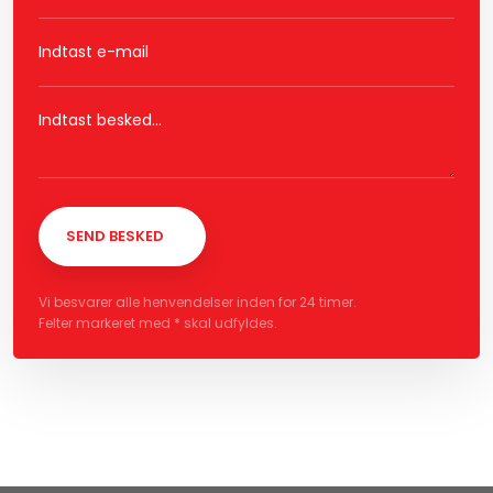
Vi besvarer alle henvendelser inden for 24 timer.
Felter markeret med * skal udfyldes.​